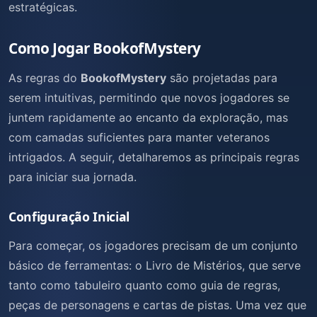
estratégicas.
Como Jogar BookofMystery
As regras do
BookofMystery
são projetadas para
serem intuitivas, permitindo que novos jogadores se
juntem rapidamente ao encanto da exploração, mas
com camadas suficientes para manter veteranos
intrigados. A seguir, detalharemos as principais regras
para iniciar sua jornada.
Configuração Inicial
Para começar, os jogadores precisam de um conjunto
básico de ferramentas: o Livro de Mistérios, que serve
tanto como tabuleiro quanto como guia de regras,
peças de personagens e cartas de pistas. Uma vez que