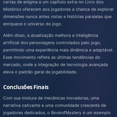
cartas de enigma e um capítulo extra no Livro dos
Mistérios oferecem aos jogadores a chance de explorar
dimensões nunca antes vistas e histórias paralelas que
enriquece o universo do jogo.
Além disso, a atualização melhora a inteligência
artificial dos personagens controlados pelo jogo,
permitindo uma experiência mais dinâmica e adaptável.
Esse movimento reflete as últimas tendências do
mercado, onde a integração de tecnologia avançada
eleva o padrão geral de jogabilidade.
Conclusões Finais
Com sua mistura de mecânicas inovadoras, uma
narrativa cativante e uma comunidade crescente de
jogadores dedicados, o BookofMystery é um exemplo