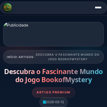
DESCUBRA O FASCINANTE MUNDO DO
INÍCIO
/
ARTIGOS
/
JOGO BOOKOFMYSTERY
Descubra o Fascinante Mundo
do Jogo BookofMystery
ARTIGO PREMIUM
2026-05-12