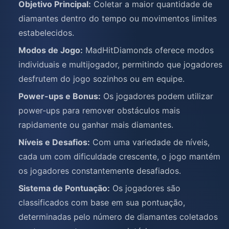
Objetivo Principal:
Coletar a maior quantidade de
diamantes dentro do tempo ou movimentos limites
estabelecidos.
Modos de Jogo:
MadHitDiamonds oferece modos
individuais e multijogador, permitindo que jogadores
desfrutem do jogo sozinhos ou em equipe.
Power-ups e Bonus:
Os jogadores podem utilizar
power-ups para remover obstáculos mais
rapidamente ou ganhar mais diamantes.
Níveis e Desafios:
Com uma variedade de níveis,
cada um com dificuldade crescente, o jogo mantém
os jogadores constantemente desafiados.
Sistema de Pontuação:
Os jogadores são
classificados com base em sua pontuação,
determinadas pelo número de diamantes coletados