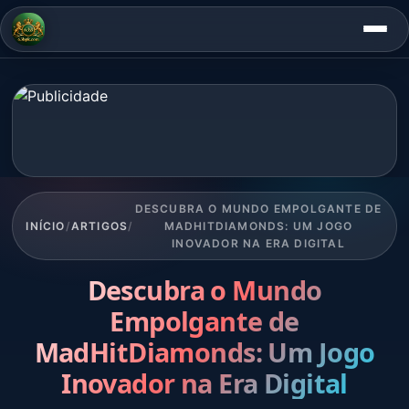
DESCUBRA O MUNDO EMPOLGANTE DE
INÍCIO
/
ARTIGOS
/
MADHITDIAMONDS: UM JOGO
INOVADOR NA ERA DIGITAL
Descubra o Mundo
Empolgante de
MadHitDiamonds: Um Jogo
Inovador na Era Digital