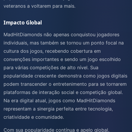
veteranos a voltarem para mais.
Impacto Global
MadHitDiamonds não apenas conquistou jogadores
individuais, mas também se tornou um ponto focal na
cultura dos jogos, recebendo cobertura em
convenções importantes e sendo um jogo escolhido
para várias competições de alto nível. Sua
popularidade crescente demonstra como jogos digitais
podem transcender o entretenimento para se tornarem
plataformas de interação social e competição global.
Na era digital atual, jogos como MadHitDiamonds
representam a sinergia perfeita entre tecnologia,
criatividade e comunidade.
Com sua popularidade contínua e apelo global,