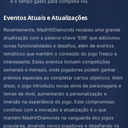
e o tempo gasto para completá-los.
Eventos Atuais e Atualizações
Recentemente, MadHitDiamonds recebeu uma grande
atualização com a palavra-chave '63B' que adicionou
novas funcionalidades e desafios, além de eventos
temáticos que mantêm o conteúdo do jogo fresco e
interessante. Estes eventos incluem competições
semanais e mensais, onde jogadores podem ganhar
prêmios especiais ao completar certos objetivos. Além
disso, o jogo introduziu novas skins de personagens e
temas de nível, aumentando a personalização e
imersão na experiência do jogo. Este compromisso
contínuo com a inovação e atualização é o que
mantém MadHitDiamonds na vanguarda dos jogos
populares, atraindo novos jogadores e desafiando os