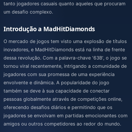
tanto jogadores casuais quanto aqueles que procuram
um desafio complexo.
Introdução a MadHitDiamonds
O mercado de jogos tem visto uma explosão de títulos
inovadores, e MadHitDiamonds está na linha de frente
dessa revolução. Com a palavra-chave '63B', o jogo se
tornou viral recentemente, intrigando a comunidade de
jogadores com sua promessa de uma experiência
envolvente e dinâmica. A popularidade do jogo
também se deve à sua capacidade de conectar
pessoas globalmente através de competições online,
oferecendo desafios diários e permitindo que os
jogadores se envolvam em partidas emocionantes com
amigos ou outros competidores ao redor do mundo.