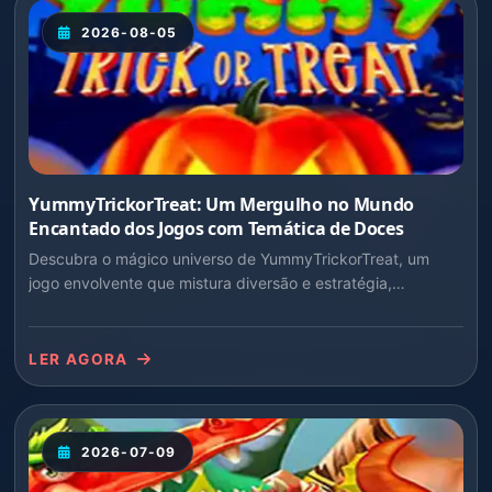
2026-08-05
YummyTrickorTreat: Um Mergulho no Mundo
Encantado dos Jogos com Temática de Doces
Descubra o mágico universo de YummyTrickorTreat, um
jogo envolvente que mistura diversão e estratégia,
ambientado em um mundo doce e assustador.
LER AGORA
2026-07-09