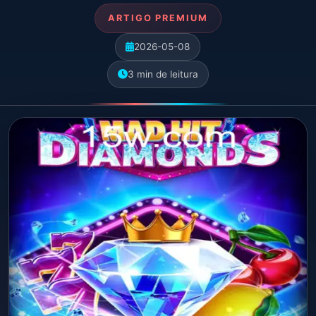
ARTIGO PREMIUM
2026-05-08
3 min de leitura