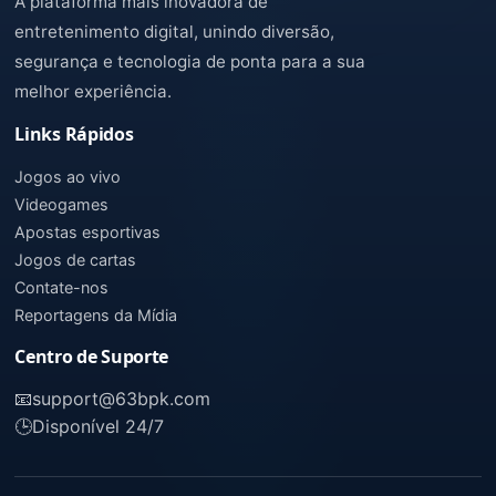
A plataforma mais inovadora de
entretenimento digital, unindo diversão,
segurança e tecnologia de ponta para a sua
melhor experiência.
Links Rápidos
Jogos ao vivo
Videogames
Apostas esportivas
Jogos de cartas
Contate-nos
Reportagens da Mídia
Centro de Suporte
📧
support@63bpk.com
🕒
Disponível 24/7