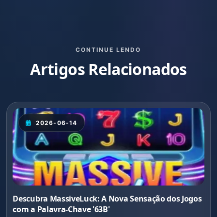
CONTINUE LENDO
Artigos Relacionados
2026-06-14
Descubra MassiveLuck: A Nova Sensação dos Jogos
com a Palavra-Chave '63B'