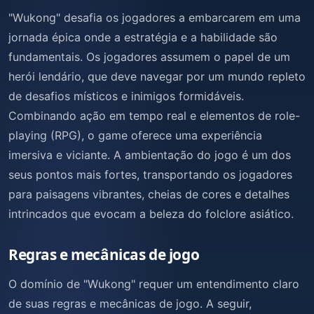
"Wukong" desafia os jogadores a embarcarem em uma
jornada épica onde a estratégia e a habilidade são
fundamentais. Os jogadores assumem o papel de um
herói lendário, que deve navegar por um mundo repleto
de desafios místicos e inimigos formidáveis.
Combinando ação em tempo real e elementos de role-
playing (RPG), o game oferece uma experiência
imersiva e viciante. A ambientação do jogo é um dos
seus pontos mais fortes, transportando os jogadores
para paisagens vibrantes, cheias de cores e detalhes
intrincados que evocam a beleza do folclore asiático.
Regras e mecânicas de jogo
O domínio de "Wukong" requer um entendimento claro
de suas regras e mecânicas de jogo. A seguir,