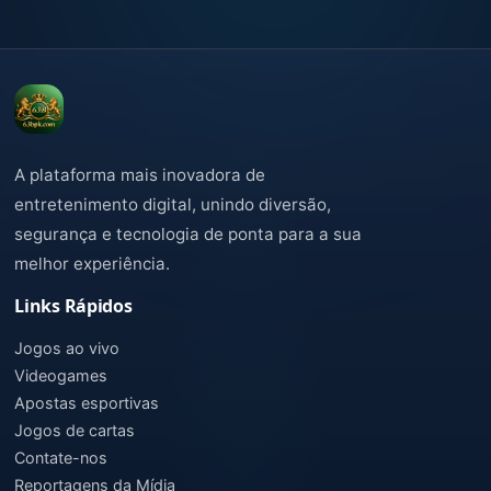
A plataforma mais inovadora de
entretenimento digital, unindo diversão,
segurança e tecnologia de ponta para a sua
melhor experiência.
Links Rápidos
Jogos ao vivo
Videogames
Apostas esportivas
Jogos de cartas
Contate-nos
Reportagens da Mídia