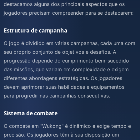
destacamos alguns dos principais aspectos que os
jogadores precisam compreender para se destacarem:
Estrutura de campanha
O jogo é dividido em várias campanhas, cada uma com
seu próprio conjunto de objetivos e desafios. A
progressão depende do cumprimento bem-sucedido
das missões, que variam em complexidade e exigem
diferentes abordagens estratégicas. Os jogadores
devem aprimorar suas habilidades e equipamentos
para progredir nas campanhas consecutivas.
Sistema de combate
O combate em "Wukong" é dinâmico e exige tempo e
precisão. Os jogadores têm à sua disposição um