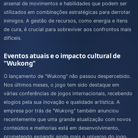
arsenal de movimentos e habilidades que podem ser
utilizados em combinações estratégicas para derrotar
inimigos. A gestão de recursos, como energia e itens
de cura, é crucial para sobreviver aos confrontos mais
difíceis.
Eventos atuais e o impacto cultural de
"Wukong"
O lançamento de "Wukong" não passou despercebido.
Nos últimos meses, o jogo tem sido destaque em
várias conferências de jogos internacionais, recebendo
elogios pela sua inovação e qualidade artística. A
empresa por trás de "Wukong" também anunciou
recentemente que uma grande atualização com novos
conteúdos e melhorias está em desenvolvimento,
prometendo expandir ainda mais o universo do jogo.