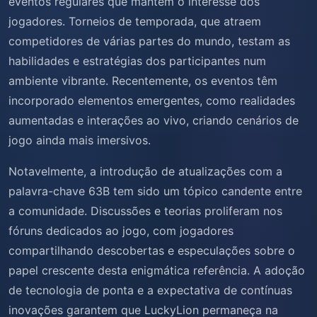
eventos regulares que mantêm o interesse dos
jogadores. Torneios de temporada, que atraem
competidores de várias partes do mundo, testam as
habilidades e estratégias dos participantes num
ambiente vibrante. Recentemente, os eventos têm
incorporado elementos emergentes, como realidades
aumentadas e interações ao vivo, criando cenários de
jogo ainda mais imersivos.
Notavelmente, a introdução de atualizações com a
palavra-chave 63B tem sido um tópico candente entre
a comunidade. Discussões e teorias proliferam nos
fóruns dedicados ao jogo, com jogadores
compartilhando descobertas e especulações sobre o
papel crescente desta enigmática referência. A adoção
de tecnologia de ponta e a expectativa de contínuas
inovações garantem que LuckyLion permaneça na