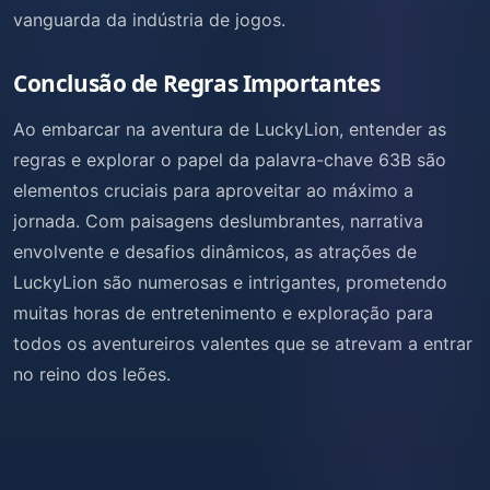
vanguarda da indústria de jogos.
Conclusão de Regras Importantes
Ao embarcar na aventura de LuckyLion, entender as
regras e explorar o papel da palavra-chave 63B são
elementos cruciais para aproveitar ao máximo a
jornada. Com paisagens deslumbrantes, narrativa
envolvente e desafios dinâmicos, as atrações de
LuckyLion são numerosas e intrigantes, prometendo
muitas horas de entretenimento e exploração para
todos os aventureiros valentes que se atrevam a entrar
no reino dos leões.