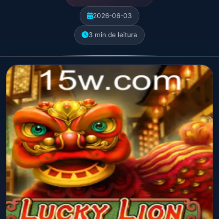
2026-06-03
3 min de leitura