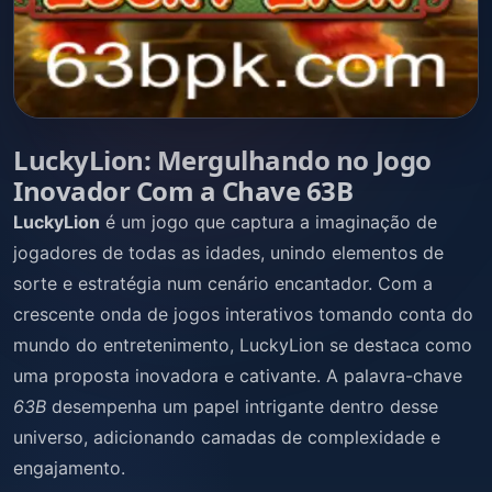
LuckyLion: Mergulhando no Jogo
Inovador Com a Chave 63B
LuckyLion
é um jogo que captura a imaginação de
jogadores de todas as idades, unindo elementos de
sorte e estratégia num cenário encantador. Com a
crescente onda de jogos interativos tomando conta do
mundo do entretenimento, LuckyLion se destaca como
uma proposta inovadora e cativante. A palavra-chave
63B
desempenha um papel intrigante dentro desse
universo, adicionando camadas de complexidade e
engajamento.