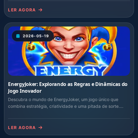
LER AGORA
2026-05-19
EnergyJoker: Explorando as Regras e Dinâmicas do
Jogo Inovador
Descubra o mundo de EnergyJoker, um jogo único que
combina estratégia, criatividade e uma pitada de sorte.
Saiba mais sobre seu funcionamento e como mergulhar
neste universo empolgante.
LER AGORA